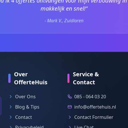
d ik 4 offertes ontvangen voor mijn verbouwing in
makkelijk en snel!"
- Mark V., Zuidlaren
Over
Service &
OfferteHuis
Contact
Over Ons
085 - 064 03 20
Blog & Tips
info@offertehuis.nl
Contact
Contact Formulier
Privacybeleid
Live Chat