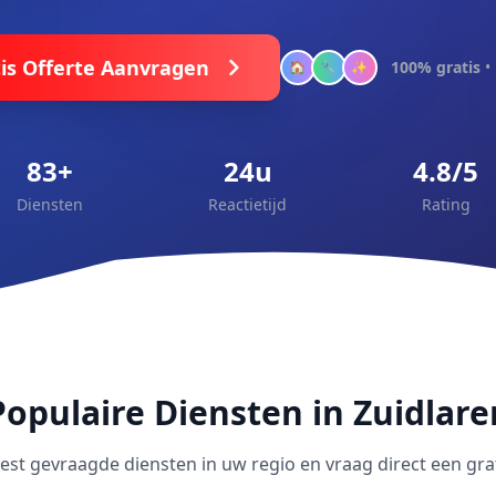
is Offerte Aanvragen
100% gratis
• 
🏠
🔧
✨
83+
24u
4.8/5
Diensten
Reactietijd
Rating
Populaire Diensten in Zuidlare
t gevraagde diensten in uw regio en vraag direct een grat