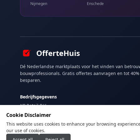
Nijmegen
Enschede
OfferteHuis
Dé Nederlandse marktplaats voor het vinden van betro
bouwprofessionals. Gratis offertes aanvragen en tot 40%
besparen.
Bedrijfsgegevens
KP Retail B.V.
Vissenweg 23 B
Cookie Disclaimer
1112 AS Diemen
This website uses cookies to enhance your browsing experience, a
Nederland
our use of cookies.
Accept all
Reject all