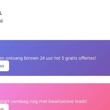
L
nl
 en ontvang binnen 24 uur tot 5 gratis offertes!
en
n start vandaag nog met kwalitatieve leads!
en