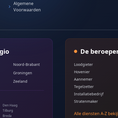
Algemene
Voorwaarden
gio
De beroepe
Noord-Brabant
Loodgieter
Hovenier
Groningen
Aannemer
Zeeland
Tegelzetter
Installatiebedrijf
Stratenmaker
Den Haag
Tilburg
Alle diensten A-Z beki
Breda