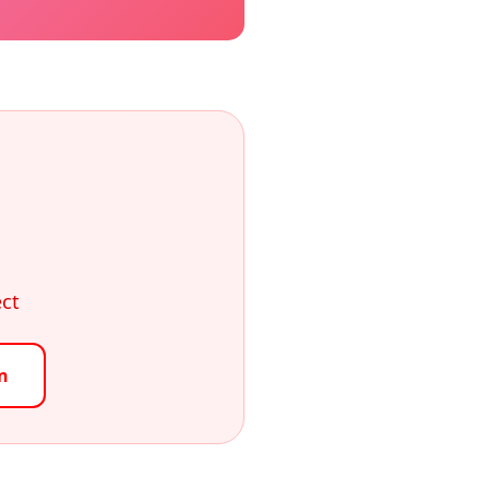
ect
n