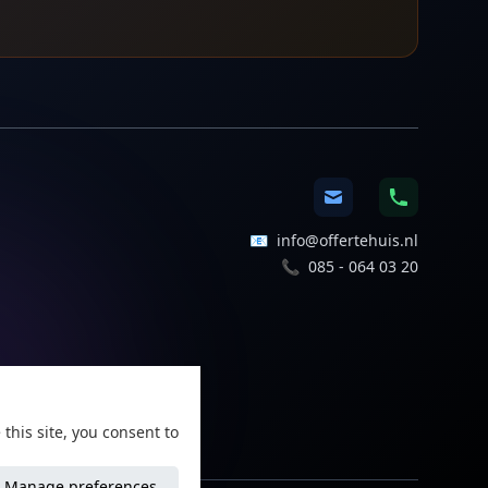
📧
info@offertehuis.nl
📞
085 - 064 03 20
1
this site, you consent to
Manage preferences