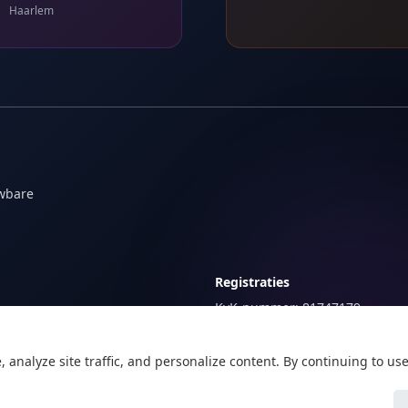
Haarlem
uwbare
Registraties
KvK-nummer: 81747179
BTW-nummer: NL862205487B0
nalyze site traffic, and personalize content. By continuing to use 