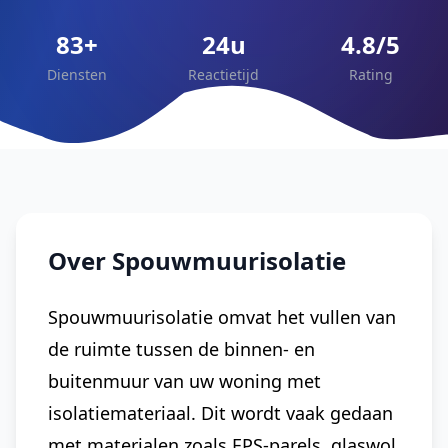
83+
24u
4.8/5
Diensten
Reactietijd
Rating
Over Spouwmuurisolatie
Spouwmuurisolatie omvat het vullen van
de ruimte tussen de binnen- en
buitenmuur van uw woning met
isolatiemateriaal. Dit wordt vaak gedaan
met materialen zoals EPS-parels, glaswol