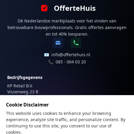
OfferteHuis
Dé Nederlandse marktplaats voor het vinden van
betrouwbare bouwprofessionals. Gratis offertes aanvragen
en tot 40% besparen.
📧
info@offertehuis.nl
📞
085 - 064 03 20
Bedrijfsgegevens
KP Retail B.V.
Vissenweg 23 B
1112 AS Diemen
Nederland
Cookie Disclaimer
This website uses cookies to enhance your browsing
Registraties
experience, analyze site traffic, and personalize content. By
KvK-nummer: 81747179
continuing to use this site, you consent to our use of
BTW-nummer: NL862205487B01
cookies.