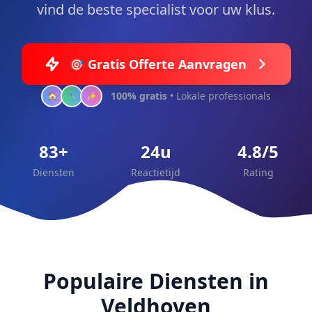
vind de beste specialist voor uw klus.
🎯 Gratis Offerte Aanvragen
100% gratis
• Lokale professionals
🏠
🔧
✨
83+
24u
4.8/5
Diensten
Reactietijd
Rating
Populaire Diensten in
Veldhoven