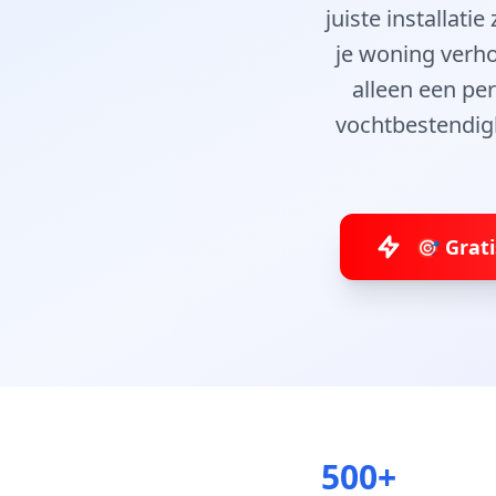
juiste installat
je woning verho
alleen een pe
vochtbestendigh
🎯 Grat
500+