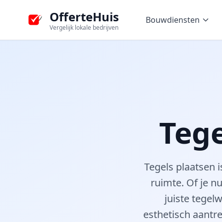
OfferteHuis
Bouwdiensten
Vergelijk lokale bedrijven
Tege
Tegels plaatsen i
ruimte. Of je n
juiste tegel
esthetisch aantr