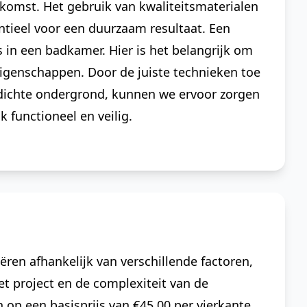
omst. Het gebruik van kwaliteitsmaterialen
entieel voor een duurzaam resultaat. Een
s in een badkamer. Hier is het belangrijk om
eigenschappen. Door de juiste technieken toe
rdichte ondergrond, kunnen we ervoor zorgen
k functioneel en veilig.
ëren afhankelijk van verschillende factoren,
et project en de complexiteit van de
p een basisprijs van €45.00 per vierkante