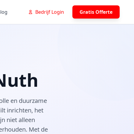
log
Bedrijf Login
Gratis Offerte
 Nuth
lvolle en duurzame
t inrichten, het
n niet alleen
derhouden. Met de