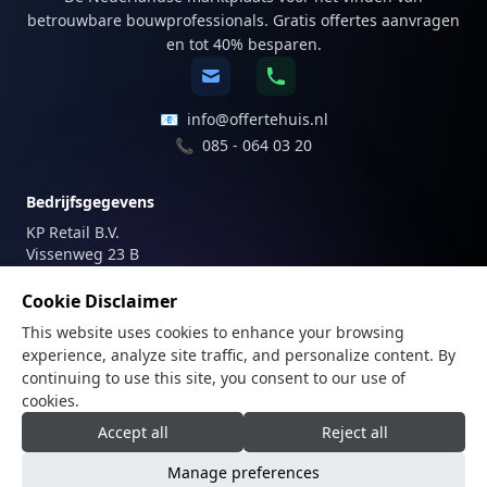
betrouwbare bouwprofessionals. Gratis offertes aanvragen
en tot 40% besparen.
📧
info@offertehuis.nl
📞
085 - 064 03 20
Bedrijfsgegevens
KP Retail B.V.
Vissenweg 23 B
1112 AS Diemen
Nederland
Cookie Disclaimer
This website uses cookies to enhance your browsing
Registraties
experience, analyze site traffic, and personalize content. By
KvK-nummer: 81747179
continuing to use this site, you consent to our use of
BTW-nummer: NL862205487B01
cookies.
Accept all
Reject all
Manage preferences
© 2025 KP Retail B.V. - Alle rechten voorbehouden |
KvK: