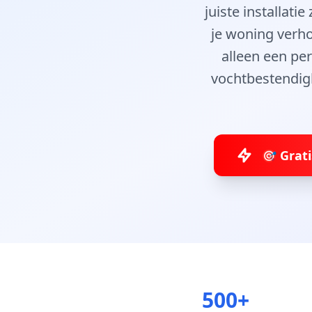
juiste installat
je woning verho
alleen een pe
vochtbestendigh
🎯 Grat
500+