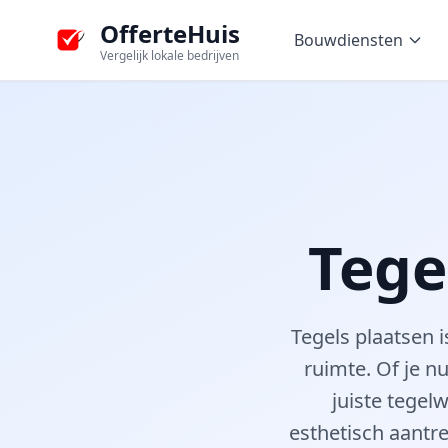
OfferteHuis
Bouwdiensten
Vergelijk lokale bedrijven
Tege
Tegels plaatsen i
ruimte. Of je n
juiste tegel
esthetisch aantr