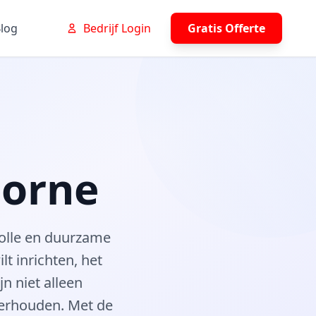
log
Bedrijf Login
Gratis Offerte
Borne
lvolle en duurzame
t inrichten, het
n niet alleen
derhouden. Met de