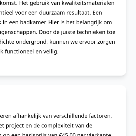
omst. Het gebruik van kwaliteitsmaterialen
entieel voor een duurzaam resultaat. Een
s in een badkamer. Hier is het belangrijk om
eigenschappen. Door de juiste technieken toe
rdichte ondergrond, kunnen we ervoor zorgen
k functioneel en veilig.
ëren afhankelijk van verschillende factoren,
et project en de complexiteit van de
p een basisprijs van €45.00 per vierkante