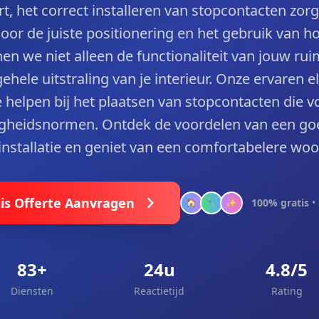
rt, het correct installeren van stopcontacten zo
Door de juiste positionering en het gebruik van 
en we niet alleen de functionaliteit van jouw rui
hele uitstraling van je interieur. Onze ervaren e
e helpen bij het plaatsen van stopcontacten die 
igheidsnormen. Ontdek de voordelen van een go
 installatie en geniet van een comfortabelere w
is Offerte Aanvragen
100% gratis
• 
🏠
🔧
✨
83+
24u
4.8/5
Diensten
Reactietijd
Rating