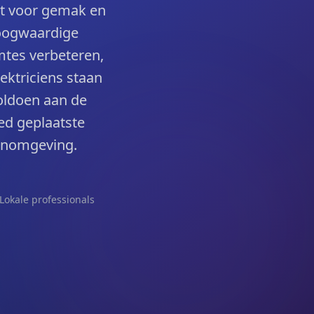
rgt voor gemak en
hoogwaardige
mtes verbeteren,
lektriciens staan
voldoen aan de
ed geplaatste
oonomgeving.
Lokale professionals