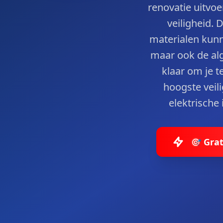
renovatie uitvoe
veiligheid. 
materialen kunn
maar ook de alge
klaar om je t
hoogste veil
elektrische
🎯 Grat