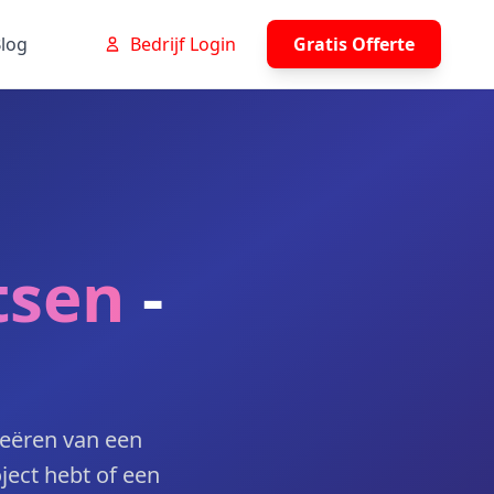
log
Bedrijf Login
Gratis Offerte
tsen
-
reëren van een
ject hebt of een