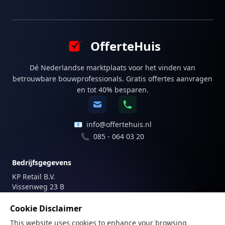
OfferteHuis
Dé Nederlandse marktplaats voor het vinden van
betrouwbare bouwprofessionals. Gratis offertes aanvragen
en tot 40% besparen.
📧
info@offertehuis.nl
📞
085 - 064 03 20
Bedrijfsgegevens
KP Retail B.V.
Vissenweg 23 B
1112 AS Diemen
Nederland
Cookie Disclaimer
This website uses cookies to enhance your browsing