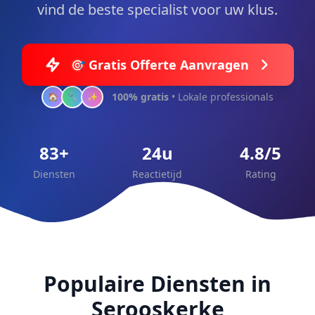
vind de beste specialist voor uw klus.
🎯 Gratis Offerte Aanvragen
100% gratis
• Lokale professionals
🏠
🔧
✨
83+
24u
4.8/5
Diensten
Reactietijd
Rating
Populaire Diensten in
Serooskerke