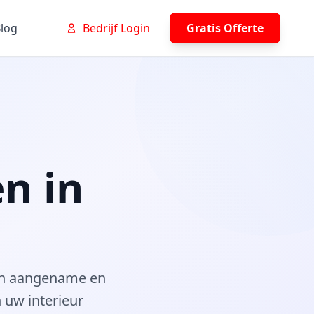
log
Bedrijf Login
Gratis Offerte
n in
een aangename en
n uw interieur