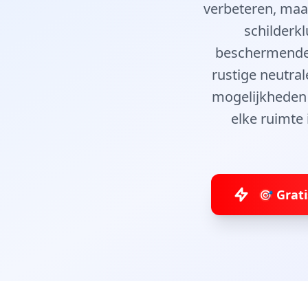
verbeteren, maa
schilderkl
beschermende l
rustige neutral
mogelijkheden 
elke ruimte 
🎯 Grat