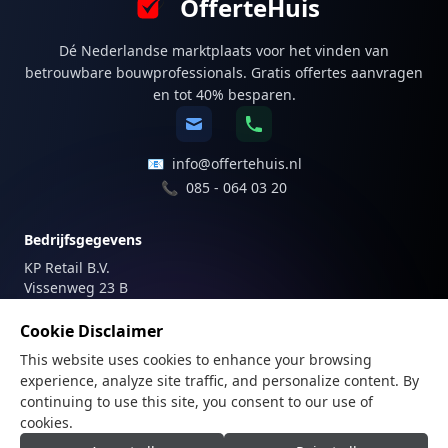
OfferteHuis
Dé Nederlandse marktplaats voor het vinden van
betrouwbare bouwprofessionals. Gratis offertes aanvragen
en tot 40% besparen.
📧
info@offertehuis.nl
📞
085 - 064 03 20
Bedrijfsgegevens
KP Retail B.V.
Vissenweg 23 B
1112 AS Diemen
Nederland
Cookie Disclaimer
This website uses cookies to enhance your browsing
Registraties
experience, analyze site traffic, and personalize content. By
KvK-nummer: 81747179
continuing to use this site, you consent to our use of
BTW-nummer: NL862205487B01
cookies.