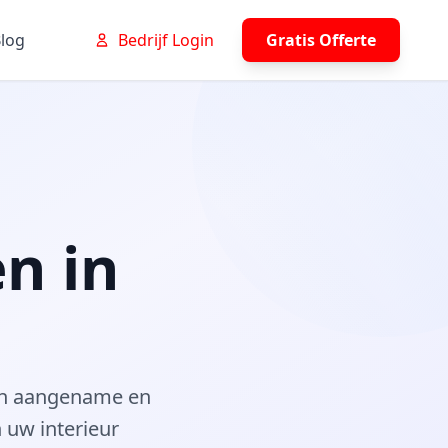
log
Bedrijf Login
Gratis Offerte
n in
een aangename en
n uw interieur