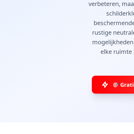
verbeteren, maa
schilderkl
beschermende l
rustige neutral
mogelijkheden 
elke ruimte 
🎯 Grat