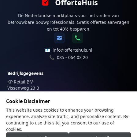
OfferteHuis
Dé Nederlandse marktplaats voor het vinden van
betrouwbare bouwprofessionals. Gratis offertes aanvragen
en tot 40% besparen.
📧
info@offertehuis.nl
📞
085 - 064 03 20
Bedrijfsgegevens
KP Retail B.V.
Vissenweg 23 B
1112 AS Diemen
Nederland
Cookie Disclaimer
This website uses cookies to enhance your browsing
Registraties
experience, analyze site traffic, and personalize content. By
KvK-nummer: 81747179
continuing to use this site, you consent to our use of
BTW-nummer: NL862205487B01
cookies.