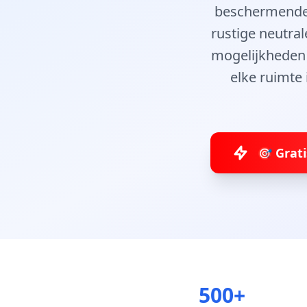
beschermende l
rustige neutral
mogelijkheden 
elke ruimte 
🎯 Grat
500+