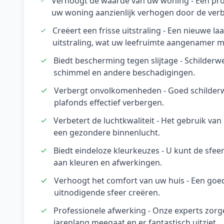
Verhoogt de waarde van uw woning - Een pro
uw woning aanzienlijk verhogen door de verbe
Creëert een frisse uitstraling - Een nieuwe l
uitstraling, wat uw leefruimte aangenamer m
Biedt bescherming tegen slijtage - Schilderw
schimmel en andere beschadigingen.
Verbergt onvolkomenheden - Goed schilder
plafonds effectief verbergen.
Verbetert de luchtkwaliteit - Het gebruik v
een gezondere binnenlucht.
Biedt eindeloze kleurkeuzes - U kunt de sfe
aan kleuren en afwerkingen.
Verhoogt het comfort van uw huis - Een goe
uitnodigende sfeer creëren.
Professionele afwerking - Onze experts zor
jarenlang meegaat en er fantastisch uitziet.