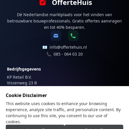
OfferteHuis
Dé Nederlandse marktplaats voor het vinden van
betrouwbare bouwprofessionals. Gratis offertes aanvragen
en tot 40% besparen.
📧
info@offertehuis.nl
📞
085 - 064 03 20
Bedrijfsgegevens
KP Retail B.V.
Vissenweg 23 B
1112 AS Diemen
Nederland
Cookie Disclaimer
This website uses cookies to enhance your browsing
Registraties
experience, analyze site traffic, and personalize content. By
KvK-nummer: 81747179
continuing to use this site, you consent to our use of
BTW-nummer: NL862205487B01
cookies.