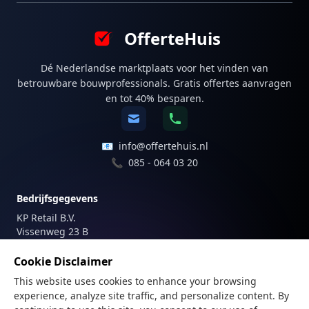
OfferteHuis
Dé Nederlandse marktplaats voor het vinden van
betrouwbare bouwprofessionals. Gratis offertes aanvragen
en tot 40% besparen.
📧
info@offertehuis.nl
📞
085 - 064 03 20
Bedrijfsgegevens
KP Retail B.V.
Vissenweg 23 B
1112 AS Diemen
Nederland
Cookie Disclaimer
This website uses cookies to enhance your browsing
Registraties
experience, analyze site traffic, and personalize content. By
KvK-nummer: 81747179