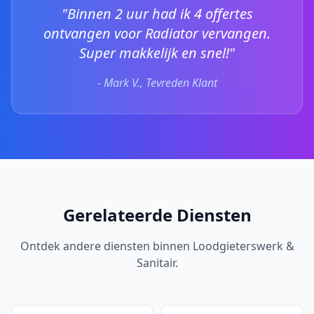
"Binnen 2 uur had ik 4 offertes
ontvangen voor Radiator vervangen.
Super makkelijk en snel!"
- Mark V., Tevreden Klant
Gerelateerde Diensten
Ontdek andere diensten binnen Loodgieterswerk &
Sanitair.