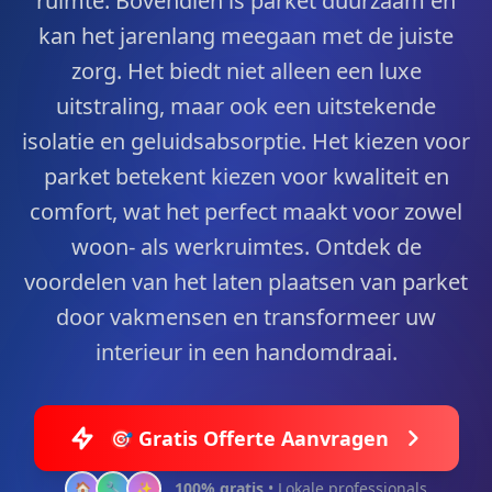
ruimte. Bovendien is parket duurzaam en
kan het jarenlang meegaan met de juiste
zorg. Het biedt niet alleen een luxe
uitstraling, maar ook een uitstekende
isolatie en geluidsabsorptie. Het kiezen voor
parket betekent kiezen voor kwaliteit en
comfort, wat het perfect maakt voor zowel
woon- als werkruimtes. Ontdek de
voordelen van het laten plaatsen van parket
door vakmensen en transformeer uw
interieur in een handomdraai.
🎯 Gratis Offerte Aanvragen
100% gratis
• Lokale professionals
🏠
🔧
✨