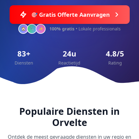
🎯 Gratis Offerte Aanvragen
100% gratis
• Lokale professionals
🏠
🔧
✨
83+
24u
4.8/5
Diensten
Reactietijd
Rating
Populaire Diensten in
Orvelte
Ontdek de meest gevraagde diensten in uw regio en