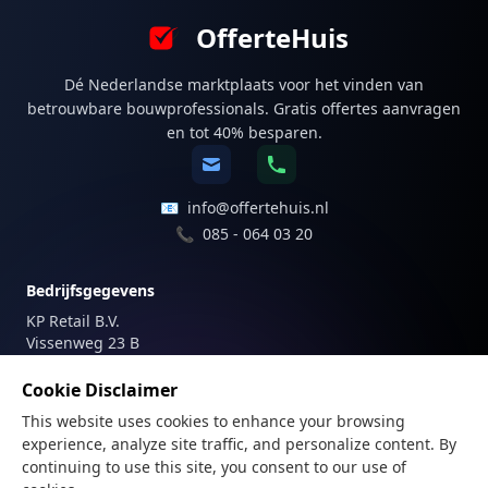
OfferteHuis
Dé Nederlandse marktplaats voor het vinden van
betrouwbare bouwprofessionals. Gratis offertes aanvragen
en tot 40% besparen.
📧
info@offertehuis.nl
📞
085 - 064 03 20
Bedrijfsgegevens
KP Retail B.V.
Vissenweg 23 B
1112 AS Diemen
Nederland
Cookie Disclaimer
This website uses cookies to enhance your browsing
Registraties
experience, analyze site traffic, and personalize content. By
KvK-nummer: 81747179
continuing to use this site, you consent to our use of
BTW-nummer: NL862205487B01