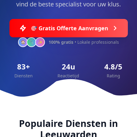
vind de beste specialist voor uw klus.
🎯 Gratis Offerte Aanvragen
100% gratis
• Lokale professionals
🏠
🔧
✨
83+
24u
4.8/5
Diensten
Reactietijd
Rating
Populaire Diensten in
Leeuwarden