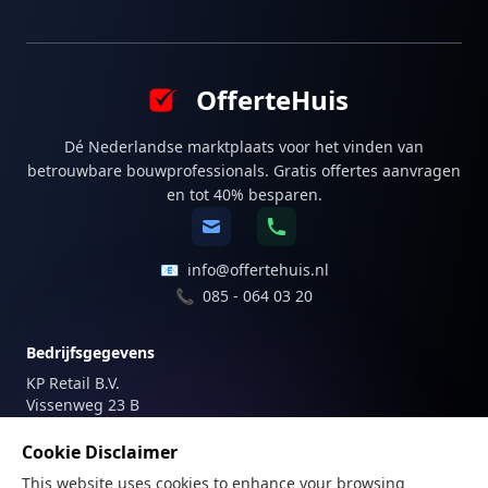
OfferteHuis
Dé Nederlandse marktplaats voor het vinden van
betrouwbare bouwprofessionals. Gratis offertes aanvragen
en tot 40% besparen.
📧
info@offertehuis.nl
📞
085 - 064 03 20
Bedrijfsgegevens
KP Retail B.V.
Vissenweg 23 B
1112 AS Diemen
Nederland
Cookie Disclaimer
This website uses cookies to enhance your browsing