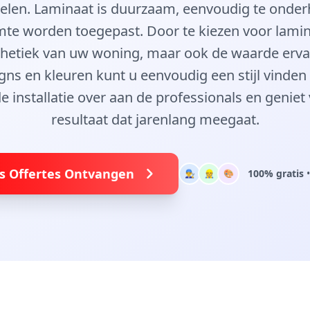
elen. Laminaat is duurzaam, eenvoudig te onde
imte worden toegepast. Door te kiezen voor lami
sthetiek van uw woning, maar ook de waarde erv
gns en kleuren kunt u eenvoudig een stijl vinden 
 de installatie over aan de professionals en geniet
resultaat dat jarenlang meegaat.
is Offertes Ontvangen
100% gratis
•
👨‍🔧
👷
🎨