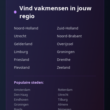
Vind vakmensen in jouw
regio
Noord-Holland
Zuid-Holland
Utrecht
Noord-Brabant
Gelderland
Overijssel
Limburg
Groningen
Friesland
Drenthe
Flevoland
Zeeland
Populaire steden:
Amsterdam
Rotterdam
Den Haag
Utrecht
Eindhoven
Tilburg
Groningen
Almere
Breda
Nijmegen