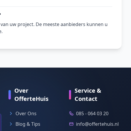
?
n van uw project. De meeste aanbieders kunnen u
e.
Over
Service &
OfferteHuis
Contact
Over Ons
085 - 064 03 20
Blog & Tips
info@offertehuis.nl