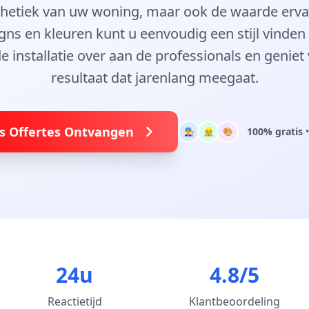
sthetiek van uw woning, maar ook de waarde erv
gns en kleuren kunt u eenvoudig een stijl vinden 
 de installatie over aan de professionals en geniet
resultaat dat jarenlang meegaat.
is Offertes Ontvangen
100% gratis
•
👨‍🔧
👷
🎨
24u
4.8/5
Reactietijd
Klantbeoordeling