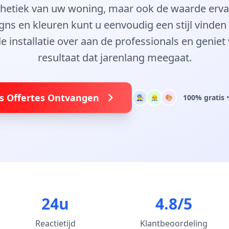
sthetiek van uw woning, maar ook de waarde erv
gns en kleuren kunt u eenvoudig een stijl vinden 
 de installatie over aan de professionals en geniet
resultaat dat jarenlang meegaat.
is Offertes Ontvangen
100% gratis
•
👨‍🔧
👷
🎨
24u
4.8/5
Reactietijd
Klantbeoordeling