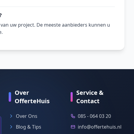
?
n van uw project. De meeste aanbieders kunnen u
e.
Over
Service &
OfferteHuis
Contact
Over Ons
085 - 064 03 20
Blog & Tips
info@offertehuis.nl