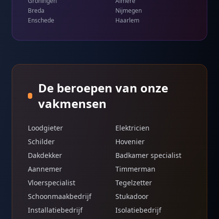
Groningen
Almere
Breda
Nijmegen
Enschede
Haarlem
De beroepen van onze
vakmensen
Loodgieter
Elektricien
Schilder
Hovenier
Dakdekker
Badkamer specialist
Aannemer
Timmerman
Vloerspecialist
Tegelzetter
Schoonmaakbedrijf
Stukadoor
Installatiebedrijf
Isolatiebedrijf