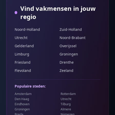
Vind vakmensen in jouw
regio
Noord-Holland
Zuid-Holland
Utrecht
Noord-Brabant
Gelderland
Overijssel
Limburg
Groningen
Friesland
Drenthe
Flevoland
Zeeland
Populaire steden:
Amsterdam
Rotterdam
Den Haag
Utrecht
Eindhoven
Tilburg
Groningen
Almere
Breda
Nijmegen