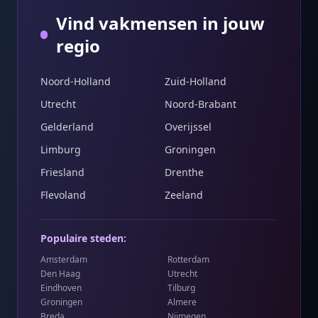
Vind vakmensen in jouw
regio
Noord-Holland
Zuid-Holland
Utrecht
Noord-Brabant
Gelderland
Overijssel
Limburg
Groningen
Friesland
Drenthe
Flevoland
Zeeland
Populaire steden:
Amsterdam
Rotterdam
Den Haag
Utrecht
Eindhoven
Tilburg
Groningen
Almere
Breda
Nijmegen